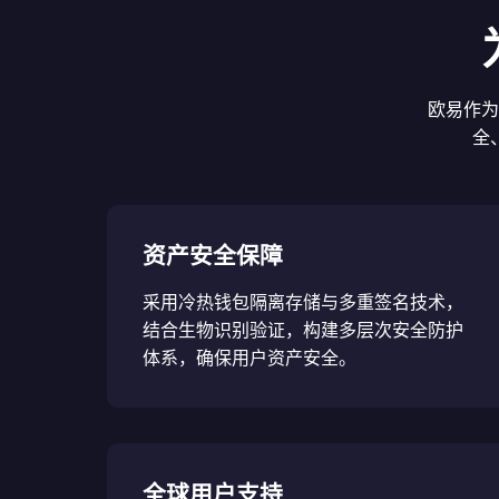
欧易作为
全
资产安全保障
采用冷热钱包隔离存储与多重签名技术，
结合生物识别验证，构建多层次安全防护
体系，确保用户资产安全。
全球用户支持