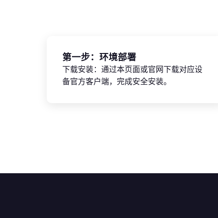
第一步：环境部署
下载安装：通过本页面或官网下载对应设
备官方客户端，完成安全安装。