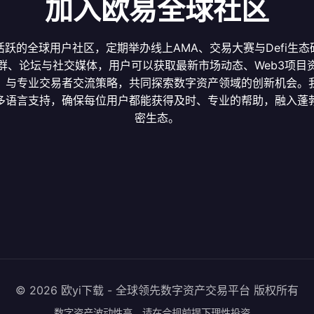
加入欧易全球社区
活跃的全球用户社区，定期举办线上AMA、交易大赛与Defi生态
群、论坛与社交媒体，用户可以获取最新市场动态、Web3项目
，与专业交易者交流策略，共同探索数字资产领域的创新机会。
多语言支持，确保每位用户都能获得及时、专业的帮助，融入蓬
密生态。
© 2026 欧yi下载 - 全球领先数字资产交易平台 版权所有
数字资产波动性高，请在合规前提下理性投资。