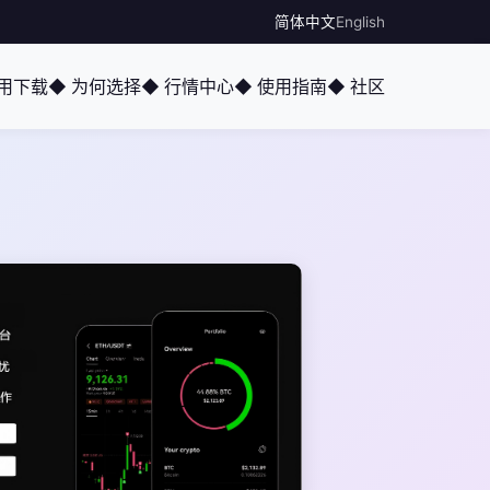
简体中文
English
应用下载
◆ 为何选择
◆ 行情中心
◆ 使用指南
◆ 社区