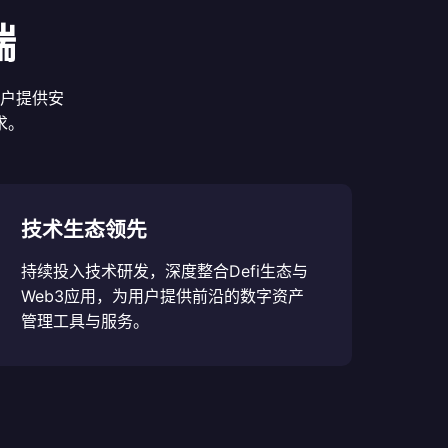
端
户提供安
求。
技术生态领先
持续投入技术研发，深度整合Defi生态与
Web3应用，为用户提供前沿的数字资产
管理工具与服务。