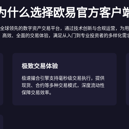
为什么选择欧易官方客户
全球领先的数字资产交易平台，通过技术创新与合规运营，为用
、高效、全面的交易体验，满足从入门到专业投资者的多样化需
极致交易体验
极速撮合引擎支持毫秒级交易执行，提供
现货、合约等多种交易模式，深度流动性
保障交易效率。